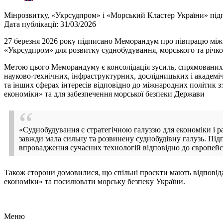
Мінрозвитку, «Укрсудпром» і «Морський Кластер України» під
Дата публікації: 31/03/2026
27 березня 2026 року підписано Меморандум про півпрацю між 
«Укрсудпром» для розвитку суднобудування, морського та річков
Метою цього Меморандуму є консолідація зусиль, спрямованих на
науково-технічних, інфраструктурних, дослідницьких і академі
та інших сферах інтересів відповідно до міжнародних політик з
економіки» та для забезпечення морської безпеки Держави
«Суднобудування є стратегічною галуззю для економіки і р
завжди мала сильну та розвинену суднобудівну галузь. Під
впровадження сучасних технологій відповідно до європейсь
Також сторони домовилися, що спільні проєкти мають відповід
економіки» та посилювати морську безпеку України.
Меню