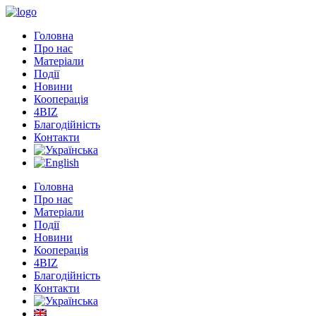
Головна
Про нас
Матеріали
Події
Новини
Кооперація
4BIZ
Благодійність
Контакти
Головна
Про нас
Матеріали
Події
Новини
Кооперація
4BIZ
Благодійність
Контакти