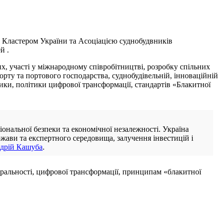
 Кластером України та Асоціацією суднобудвників
й .
х, участі у міжнародному співробітництві, розробку спільних
рту та портового господарства, суднобудівельній, інноваційній
тики, політики цифрової трансформації, стандартів «Блакитної
ональної безпеки та економічної незалежності. Україна
жави та експертного середовища, залучення інвестицій і
дрій Кашуба
.
тральності, цифрової трансформації, принципам «блакитної