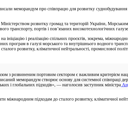
писали меморандум про співпрацю для розвитку суднобудування
Міністерством розвитку громад та територій України, Морським
ого транспорту, портів і пов’язаних високотехнологічних галузе
 ініціацію і реалізацію спільних проєктів, зокрема, міжнародни
чних програм в галузі морського та внутрішнього водного транспо
: сталого розвитку, кліматичної нейтральності, промислової полі
азом з розвиненим портовим сектором є важливим критерієм наці
писаний меморандум створює основу для системної співпраці дер
ких і глобальних підходів», — наголосив заступник міністра
Ан
ати міжнародним підходам до сталого розвитку, кліматичної ней